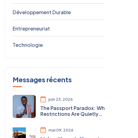
Développement Durable
0
Entrepreneuriat
0
Technologie
0
Messages récents
juin 23, 2026
The Passport Paradox: Why Visa
Restrictions Are Quietly
Undermining Africa's Youth
Agenda
mai 09, 2026