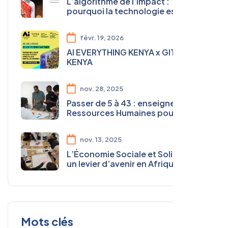
L’algorithme de l’impact :
pourquoi la technologie est
devenue essentielle pour
transformer l’ESS en Afrique
févr. 19, 2026
AI EVERYTHING KENYA x GITEX
KENYA
nov. 28, 2025
Passer de 5 à 43 : enseignements
Ressources Humaines pour les
organisations sociales
nov. 13, 2025
L’Économie Sociale et Solidaire :
un levier d’avenir en Afrique du
Nord
Mots clés