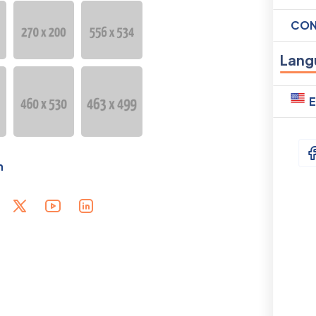
CON
Lang
E
h