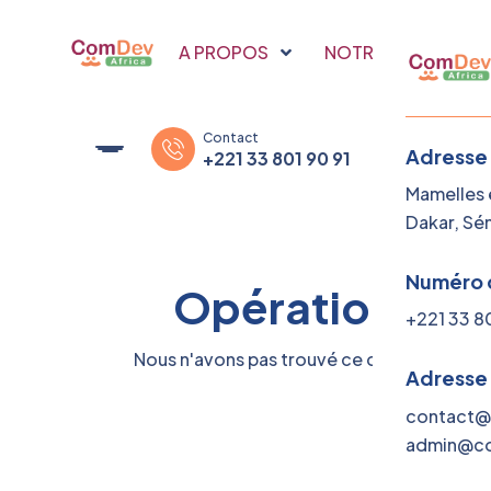
A PROPOS
NOTRE SAVOIR FAI
Contact
Adresse
+221 33 801 90 91
Mamelles e
Dakar, Sé
Numéro 
Opérations ! A
+221 33 8
Nous n'avons pas trouvé ce que vous rech
Adresse
contact@
admin@co