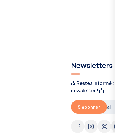
Menu
Newsletters
A Propos
📩 Restez informé : inscriv
newsletter ! 📩
Actualité
politique de
S'abonner
confidentialité