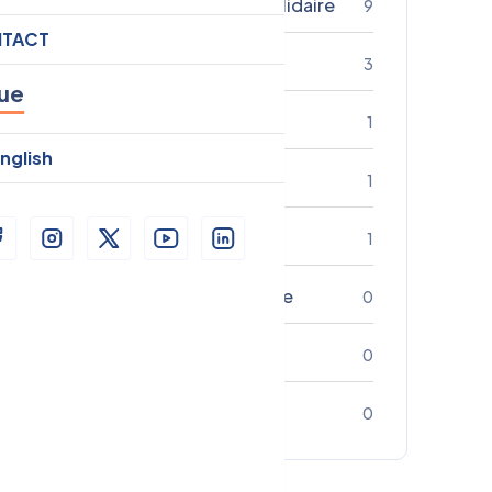
Economie sociale et solidaire
9
TACT
Plaidoyer
3
ue
Entrepreneuriat
1
nglish
Engagement citoyen
1
Impact
1
Développement Durable
0
Entrepreneuriat
0
Technologie
0