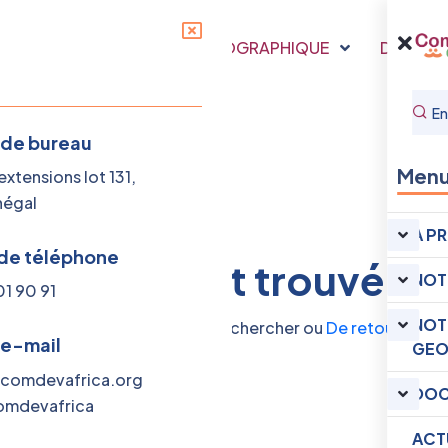
RE
NOTRE PRESENCE GEOGRAPHIQUE
DOCUME
 de bureau
Men
xtensions lot 131,
négal
A P
de téléphone
ucun résultat trouvé
NOT
01 90 91
NOT
erchiez. Essayez à nouveau de chercher ou
De retour ici
 e-mail
GEO
comdevafrica.org
DOC
mdevafrica
ACT