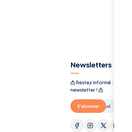
Menu
Newsletters
A Propos
📩 Restez informé : inscriv
newsletter ! 📩
Actualité
politique de
S'abonner
confidentialité