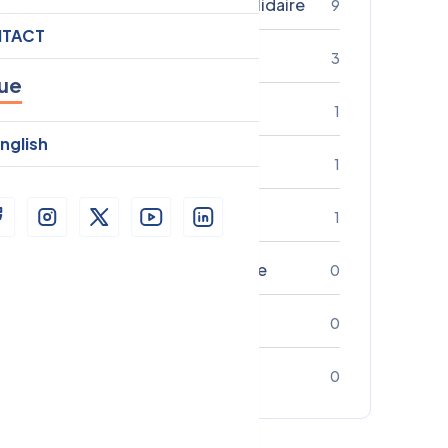
Economie sociale et solidaire
9
TACT
Plaidoyer
3
ue
Entrepreneuriat
1
nglish
Engagement citoyen
1
Impact
1
Développement Durable
0
Entrepreneuriat
0
Technologie
0