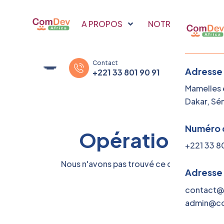
A PROPOS
NOTRE SAVOIR FAI
Contact
Adresse
+221 33 801 90 91
Mamelles e
Dakar, Sé
Numéro 
Opérations ! A
+221 33 8
Nous n'avons pas trouvé ce que vous rech
Adresse
contact@
admin@co