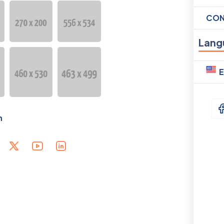
CON
Lang
E
h