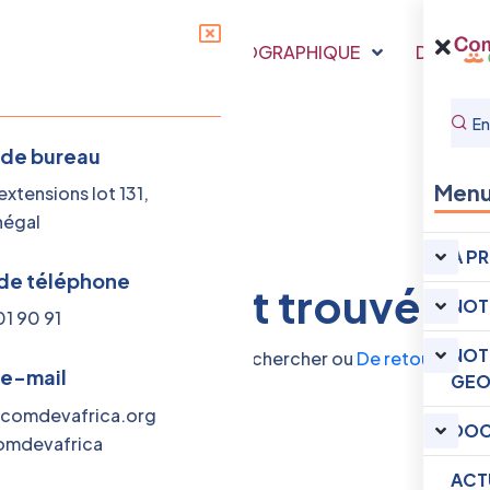
RE
NOTRE PRESENCE GEOGRAPHIQUE
DOCUME
 de bureau
Men
xtensions lot 131,
négal
A P
de téléphone
ucun résultat trouvé
NOT
01 90 91
NOT
erchiez. Essayez à nouveau de chercher ou
De retour ici
 e-mail
GEO
comdevafrica.org
DOC
mdevafrica
ACT