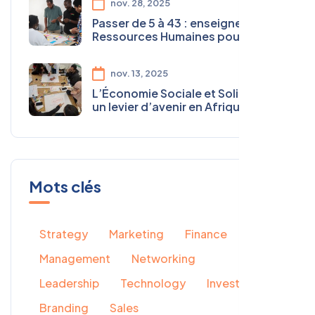
nov. 28, 2025
Passer de 5 à 43 : enseignements
Ressources Humaines pour les
organisations sociales
nov. 13, 2025
L’Économie Sociale et Solidaire :
un levier d’avenir en Afrique du
Nord
Mots clés
Strategy
Marketing
Finance
Management
Networking
Leadership
Technology
Investment
Branding
Sales