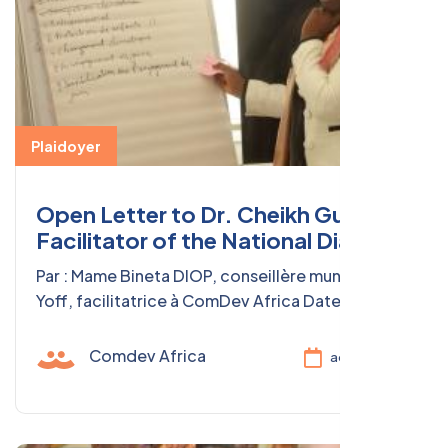
Plaidoyer
Open Letter to Dr. Cheikh Gueye,
Facilitator of the National Dialogue
Par : Mame Bineta DIOP, conseillère municipale à
Yoff, facilitatrice à ComDev Africa Date : 2 juin
2025 Objet : Données numériques sur la
participation des jeunes et des personnes en
Comdev Africa
août 11, 2025
situation de handicap aux instances de prise de
décision