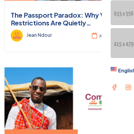
CONTA
The Passport Paradox: Why Visa
Restrictions Are Quietly
Langue
Undermining Africa's Youth Agenda
Jean Ndour
juin 23, 2026
Engl
Englis