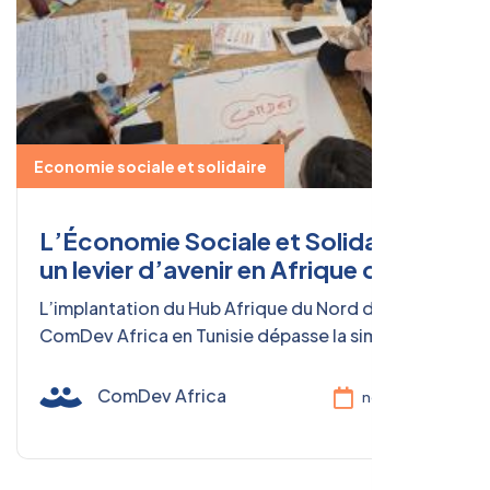
Economie sociale et solidaire
L’Économie Sociale et Solidaire :
un levier d’avenir en Afrique du
Nord
L’implantation du Hub Afrique du Nord de
ComDev Africa en Tunisie dépasse la simple
ouverture d’un bureau. Elle symbolise une
volonté de bâtir un réseau africain de l’ESS,
ComDev Africa
nov. 13, 2025
capable de peser sur les grandes transitions
économiques et environnementales du
continent.