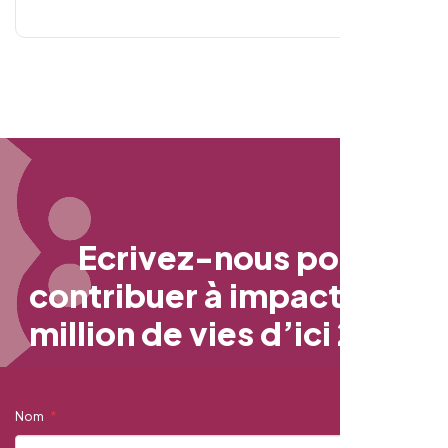
E
c
r
i
v
e
z
-
n
o
u
s
p
o
u
r
c
o
n
t
r
i
b
u
e
r
à
i
m
p
a
c
t
e
r
u
n
m
i
l
l
i
o
n
d
e
v
i
e
s
d
’
i
c
i
2
0
3
4
Nom