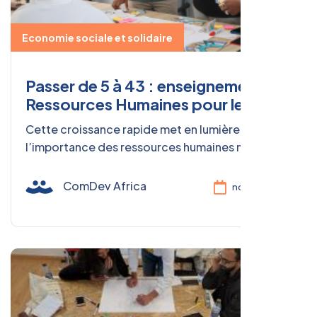
Economie sociale et solidaire
Passer de 5 à 43 : enseignements
Ressources Humaines pour les
organisations sociales
Cette croissance rapide met en lumière
l’importance des ressources humaines non
seulement comme support opérationnel, mais
comme véritable levier d’impact.
ComDev Africa
nov. 28, 2025