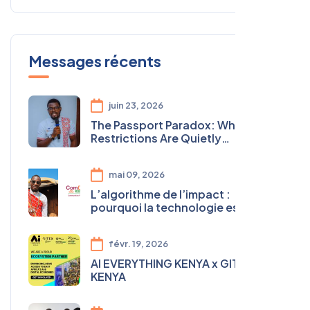
Messages récents
juin 23, 2026
The Passport Paradox: Why Visa
Restrictions Are Quietly
Undermining Africa's Youth
Agenda
mai 09, 2026
L’algorithme de l’impact :
pourquoi la technologie est
devenue essentielle pour
transformer l’ESS en Afrique
févr. 19, 2026
AI EVERYTHING KENYA x GITEX
KENYA