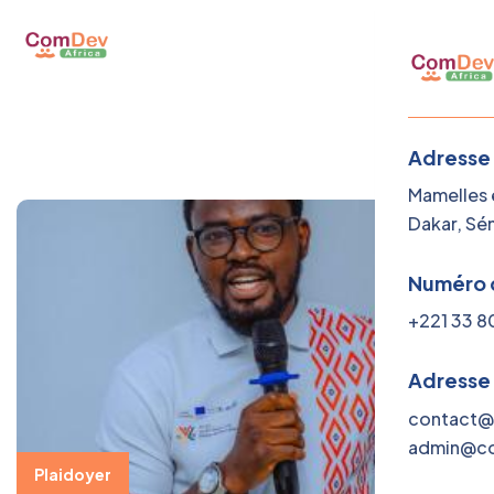
Adresse
Menu
Mamelles e
Dakar, Sé
A PROP
Numéro 
NOTRE S
+221 33 8
NOTRE 
Adresse
GEOGR
contact@
DOCUM
admin@co
Plaidoyer
ACTUAL