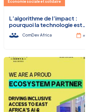
Economie sociale et solidaire
L’algorithme de l’impact :
pourquoi la technologie est
devenue essentielle pour
ComDev Africa
mai 09, 2026
transformer l’ESS en Afrique