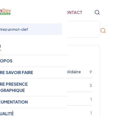
NTATION
ACTUALITÉ
CONTACT
u
Catégories
ROPOS
Economie sociale et solidaire
9
RE SAVOIR FAIRE
RE PRESENCE
Plaidoyer
3
GRAPHIQUE
Entrepreneuriat
1
UMENTATION
Engagement citoyen
1
UALITÉ