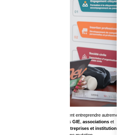
es femmes et des hommes qui osent entreprendre autrement. Ces
forment des vies. Nous soutenons les
GIE
,
associations
et
chelle. Nous conseillons aussi des
entreprises et institutions