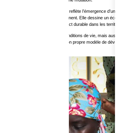
ure de travail, dans un monde en pleine mutation.
 ne se résume pas à un chiffre. Elle reflète l’émergence d’une nouvell
ct et engagés à transformer le continent. Elle dessine un écosystèm
si en bien-être collectif et en impact durable dans les territoires.
ut non seulement améliorer les conditions de vie, mais aussi inspire
 citoyens à croire que l’Afrique a son propre modèle de développeme