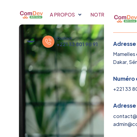
A PROPOS
NOTRE SAVOIR FAI
Contact
Adresse
+221 33 801 90 91
Mamelles e
Dakar, Sé
Numéro 
+221 33 8
Adresse
contact@
admin@co