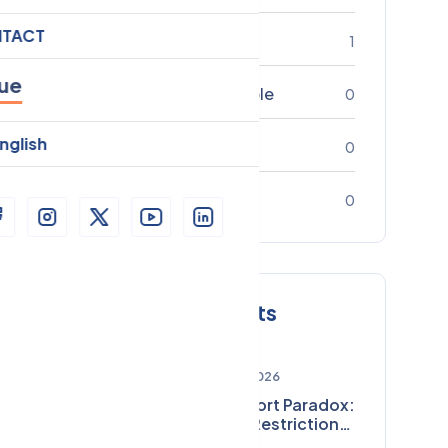
TACT
Impact
1
ue
Développement Durable
0
nglish
Entrepreneuriat
0
Technologie
0
Messages récents
juin 23, 2026
The Passport Paradox:
Why Visa Restrictions
Are Quietly