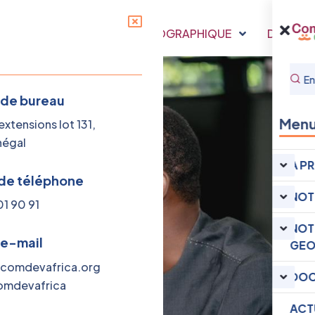
RE
NOTRE PRESENCE GEOGRAPHIQUE
DOCUME
 de bureau
Men
xtensions lot 131,
négal
A P
de téléphone
NOT
01 90 91
NOT
 e-mail
GEO
comdevafrica.org
DOC
mdevafrica
ACT