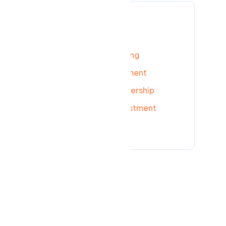
Mots clés
s,
Strategy
Marketing
es
Finance
Management
Networking
Leadership
Technology
Investment
Branding
Sales