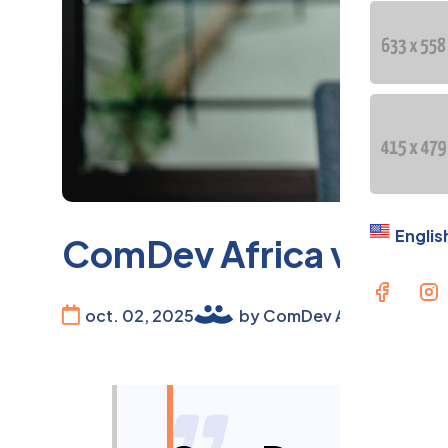
Englis
ComDev Africa vers un 
oct. 02, 2025
by ComDev Africa
Econ