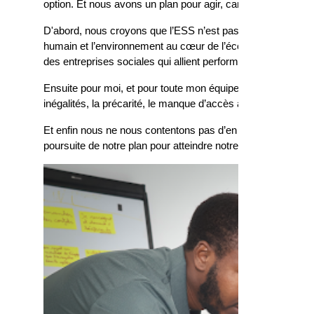
option. Et nous avons un plan pour agir, car “un objectif san
D'abord, nous croyons que l’ESS n’est pas une tendance pa
humain et l’environnement au cœur de l’économie. Une dyn
des entreprises sociales qui allient performance économique 
Ensuite pour moi, et pour toute mon équipe, l’ESS est la sol
inégalités, la précarité, le manque d’accès aux services de
Et enfin nous ne nous contentons pas d’en parler ou d'atten
poursuite de notre plan pour atteindre notre objectif.