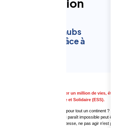
vers un million
tées
e vies, établir 5 hubs
é le continent grâce à
t Solidaire.
ui nous guide chaque jour :
impacter un million de vies, établir 5
fricain grâce à l’Économie Sociale et Solidaire (ESS).
’ESS comme moteur de développement pour tout un continent ? Pour les
s croyons profondément que ce qui paraît impossible peut être
Dans un monde qui change à grande vitesse, ne pas agir n’est plus une