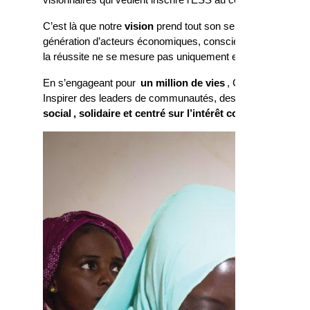
visionnaires qui veulent inscrire l’ESS au cœur de leur cult
C’est là que notre
vision
prend tout son sens. Parce qu’elle
génération d’acteurs économiques, conscients de leur impa
la réussite ne se mesure pas uniquement en profits, mais aus
En s’engageant pour
un million de vies
, ComDev Africa ve
Inspirer des leaders de communautés, des décideurs et des
social
, solidaire et centré sur l’intérêt collectif.