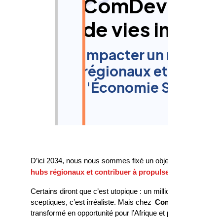
ComDev Africa 
de vies impac
Impacter un million d
régionaux et propuls
l'Économie Sociale e
D’ici 2034, nous nous sommes fixé un objectif audacieux, q
hubs régionaux
et contribuer à propulser le continent a
Certains diront que c’est utopique : un million de vies, l
sceptiques, c’est irréaliste. Mais chez
ComDev Africa,
nou
transformé en opportunité pour l’Afrique et par l’Afrique. 