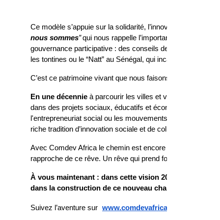
Ce modèle s’appuie sur la solidarité, l’innovation sociale et l
nous sommes
”
qui nous rappelle l’importance de l’interconn
gouvernance participative : des conseils de village où les
les tontines ou le “Natt” au Sénégal, qui incarnent depuis des
C’est ce patrimoine vivant que nous faisons rayonner, pour b
En une décennie
à parcourir les villes et villages africai
dans des projets sociaux, éducatifs et économiques, utilis
l'entrepreneuriat social ou les mouvements de développem
riche tradition d’innovation sociale et de collaboration, souv
Avec Comdev Africa le chemin est encore long, mais chaqu
rapproche de ce rêve. Un rêve qui prend forme, un projet qui
À vous maintenant : dans cette vision 2034, quelle pl
dans la construction de ce nouveau chapitre?
Suivez l’aventure sur
www.comdevafrica.org
.