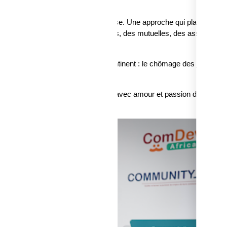
s plan reste un voeu”.
ssagère, mais une véritable réponse. Une approche qui place l’être
amique portée par des coopératives, des mutuelles, des association
et utilité sociale.
ution aux défis qui freinent notre continent : le chômage des jeunes, l
 base.
dre l'aide d'ailleurs. Nous agissons avec amour et passion dans la