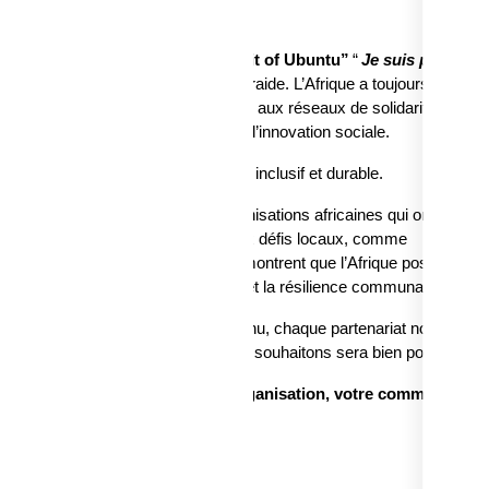
a collaboration. Il s’inspire du
“Spirit of Ubuntu”
“
Je suis parce qu
exion, du respect mutuel et de l’entraide. L’Afrique a toujours porté ce
 décisions se prennent collectivement, aux réseaux de solidarité comm
 générations la finance solidaire et l’innovation sociale.
âtir ensemble un avenir plus juste, inclusif et durable.
ns, de rencontrer de nombreuses organisations africaines qui ont innove
ant la collaboration pour répondre aux défis locaux, comme
ent local, les GIE… Ces éléments montrent que l’Afrique possède un
ent centrée sur le bien-être collectif et la résilience communautaire.
e vie touchée, chaque projet soutenu, chaque partenariat noué nous
 devient réalité. L'Afrique que nous souhaitons sera bien possible.
ace voyez-vous pour vous, votre organisation, votre communauté