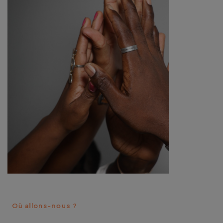
O
ù
a
l
l
o
n
s
-
n
o
u
s
?