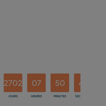
2702
07
50
43
JOURS
HEURES
MINUTES
SECONDES