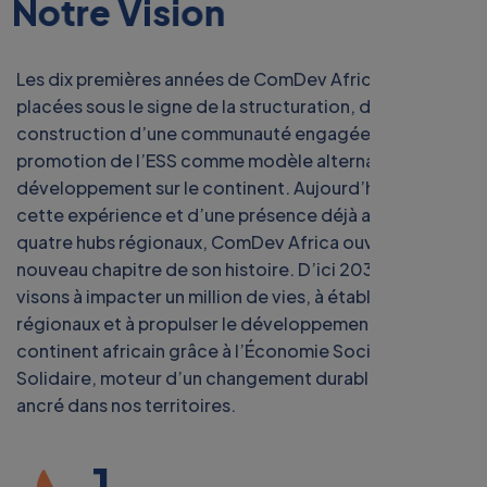
N
o
t
r
e
V
i
s
i
o
n
Les dix premières années de ComDev Africa ont été
placées sous le signe de la structuration, de la
construction d’une communauté engagée et de la
promotion de l’ESS comme modèle alternatif de
développement sur le continent. Aujourd’hui, forte de
cette expérience et d’une présence déjà active dans
quatre hubs régionaux, ComDev Africa ouvre un
nouveau chapitre de son histoire. D’ici 2034, nous
visons à impacter un million de vies, à établir cinq hubs
régionaux et à propulser le développement du
continent africain grâce à l’Économie Sociale et
Solidaire, moteur d’un changement durable, inclusif et
ancré dans nos territoires.
1